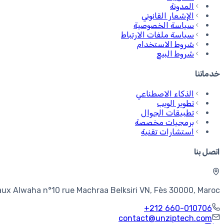
المدونة
الإشعار القانوني
سياسة الخصوصية
سياسة ملفات الارتباط
شروط الاستخدام
شروط البيع
خدماتنا
الذكاء الاصطناعي
تطوير الويب
تطبيقات الجوال
برمجيات مخصصة
استشارات تقنية
اتصل بنا
aux Alwaha n°10 rue Machraa Belksiri VN, Fès 30000, Maroc
+212 660-010706
contact@unziptech.com