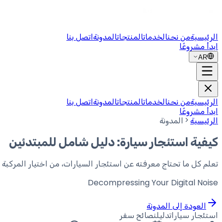
الرئيسية
من نحن
الخدمات
المنتجات
المدونة
اتصل بنا
ابدأ مشروعًا
AR
الرئيسية
من نحن
الخدمات
المنتجات
المدونة
اتصل بنا
ابدأ مشروعًا
الرئيسية
المدونة
كيفية استئجار سيارة: دليل شامل للمبتدئين
تعلم كل ما تحتاج معرفته عن استئجار السيارات، من اختيار المركبة ا
Decompressing Your
Digital Noise
العودة إلى المدونة
استئجار سيارات
دليل
نصائح سفر