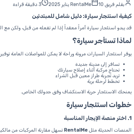
بقلم
فريق RentalMe
10 يناير 2025
3 دقيقة قراءة
كيفية استئجار سيارة: دليل شامل للمبتدئين
قد يبدو استئجار سيارة أمراً معقداً إذا لم تفعله من قبل، ولكن مع
لماذا تستأجر سيارة؟
يوفر استئجار السيارات مرونة وراحة لا يمكن للمواصلات العامة توفير
تسافر إلى مدينة جديدة
تحتاج مركبة أثناء إصلاح سيارتك
تريد تجربة طراز معين قبل الشراء
تخطط لرحلة برية
يمنحك الاستئجار حرية الاستكشاف وفق جدولك الخاص.
خطوات استئجار سيارة
1. اختر منصة الإيجار المناسبة
المنصات الحديثة مثل
RentalMe
تسهل مقارنة المركبات من مالكي