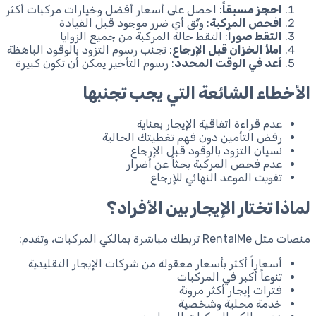
احجز مسبقاً
: احصل على أسعار أفضل وخيارات مركبات أكثر
افحص المركبة
: وثّق أي ضرر موجود قبل القيادة
التقط صوراً
: التقط حالة المركبة من جميع الزوايا
املأ الخزان قبل الإرجاع
: تجنب رسوم التزود بالوقود الباهظة
أعد في الوقت المحدد
: رسوم التأخير يمكن أن تكون كبيرة
الأخطاء الشائعة التي يجب تجنبها
عدم قراءة اتفاقية الإيجار بعناية
رفض التأمين دون فهم تغطيتك الحالية
نسيان التزود بالوقود قبل الإرجاع
عدم فحص المركبة بحثاً عن أضرار
تفويت الموعد النهائي للإرجاع
لماذا تختار الإيجار بين الأفراد؟
منصات مثل RentalMe تربطك مباشرة بمالكي المركبات، وتقدم:
أسعاراً أكثر بأسعار معقولة من شركات الإيجار التقليدية
تنوعاً أكبر في المركبات
فترات إيجار أكثر مرونة
خدمة محلية وشخصية