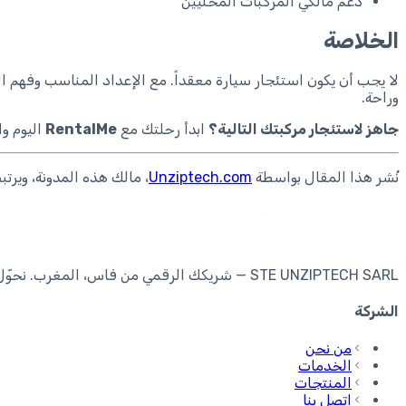
دعم مالكي المركبات المحليين
الخلاصة
لا يجب أن يكون استئجار سيارة معقداً. مع الإعداد المناسب وفهم ا
وراحة.
جاهز لاستئجار مركبتك التالية؟
ابدأ رحلتك مع
RentalMe
اليوم و
نُشر هذا المقال بواسطة
Unziptech.com
، مالك هذه المدونة، ويرتبط
STE UNZIPTECH SARL — شريكك الرقمي من فاس، المغرب. نحوّل أفكارك إلى حلول رقمية دائمة.
الشركة
من نحن
الخدمات
المنتجات
اتصل بنا