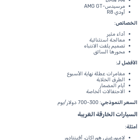
BMW M4
مرسيدس-AMG GT
أودي R8
الخصائص
:
أداء مثير
معالجة استثنائية
تصميم يلفت الانتباه
محورها السائق
الأفضل لـ
:
مغامرات عطلة نهاية الأسبوع
الطرق الخلابة
أيام المضمار
الاحتفالات الخاصة
السعر النموذجي
: 300-700 دولار/يوم
السيارات الخارقة الغريبة
أمثلة
:
لامبورغيني هوراكان، أفينتادور