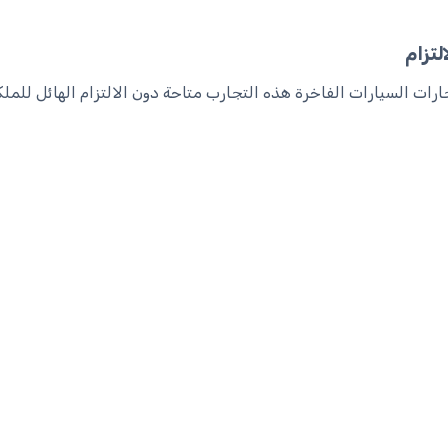
لتزام
 لامبورغيني؟ تجعل استئجارات السيارات الفاخرة هذه التجارب متاحة دون الالتزام