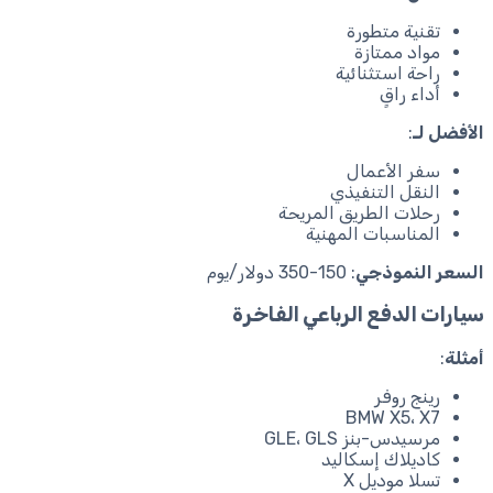
تقنية متطورة
مواد ممتازة
راحة استثنائية
أداء راقٍ
الأفضل لـ
:
سفر الأعمال
النقل التنفيذي
رحلات الطريق المريحة
المناسبات المهنية
السعر النموذجي
: 150-350 دولار/يوم
سيارات الدفع الرباعي الفاخرة
أمثلة
:
رينج روفر
BMW X5، X7
مرسيدس-بنز GLE، GLS
كاديلاك إسكاليد
تسلا موديل X