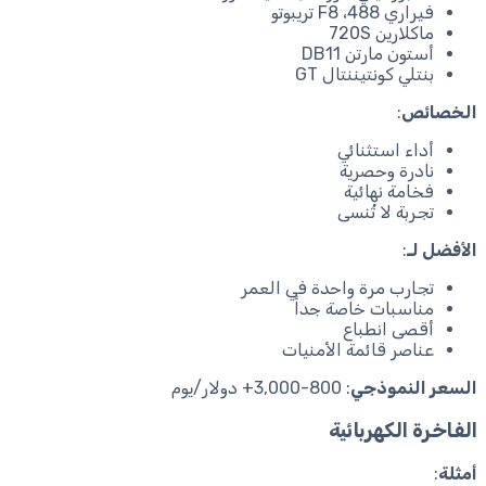
فيراري 488، F8 تريبوتو
ماكلارين 720S
أستون مارتن DB11
بنتلي كونتيننتال GT
الخصائص
:
أداء استثنائي
نادرة وحصرية
فخامة نهائية
تجربة لا تُنسى
الأفضل لـ
:
تجارب مرة واحدة في العمر
مناسبات خاصة جداً
أقصى انطباع
عناصر قائمة الأمنيات
السعر النموذجي
: 800-3,000+ دولار/يوم
الفاخرة الكهربائية
أمثلة
: