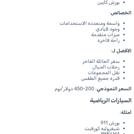
بورش كايين
الخصائص
:
واسعة ومتعددة الاستخدامات
وجود قيادي
ميزات متقدمة
راحة فاخرة
الأفضل لـ
:
سفر العائلة الفاخر
رحلات الجبال
نقل المجموعات
قدرة جميع الطقس
السعر النموذجي
: 200-450 دولار/يوم
السيارات الرياضية
أمثلة
:
بورش 911
شيفروليه كورفيت