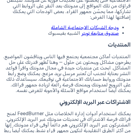
الاجتماعية حتى يحصلوا على تحديثات فورية عن مدونتك. سينتقل
قراؤك من تلك المواقع إلى مدونتك بعد النقر على الروابط التي
تشاركها، مما يحسّن جمهور القراء. بعض الودجات التي يمكنك
إضافتها لهذا الغرض:
ودجة الشبكات الاجتماعية الشاملة
صندوق متابعة تويتر
الشبيه بفيسبوك
المنتديات
المنتديات أماكن مجتمعية يجتمع فيها الناس ويناقشون المواضيع.
يطرحون مشاكل ويبحثون عن حلول — وهنا تُظهر قدرتك على حل
المشاكل. ابحث عن منتديات جيدة في مجال مدونتك واقرأ قواعد
النشر بعناية لتجنب أن تُعتبر مرسل بريد مزعج. يمكنك وضع رابط
مدونتك وروابط حساباتك الاجتماعية في توقيعك. سيساعدك ذلك
على الترويج لمدونتك ويمنحك فرصة رائعة لزيادة جمهور قرائك.
يمكنك أيضاً استخدام مواقع الأسئلة والأجوبة للغرض نفسه.
الاشتراكات عبر البريد الإلكتروني
يمكنك استخدام أدوات إدارة الخلاصات مثل FeedBurner لمنح
قرائك فرصة الاشتراك في تحديثات مدونتك عبر البريد الإلكتروني.
المشتركون عبر البريد الإلكتروني هم دائماً أوفى قراء مدونتك. إنها
من أكثر الطرق التقليدية لتكوين جمهور قراء نشط. يمكنك أيضاً ربط