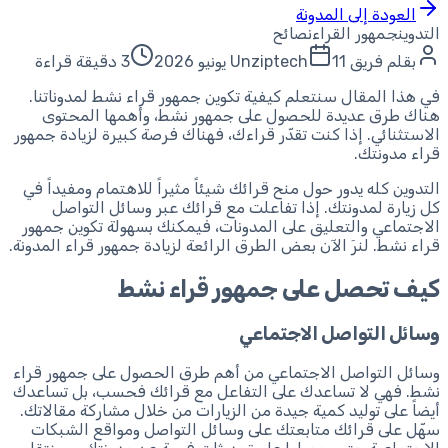
العودة إلى المدونة
التدوين
جمهور القراء
نصائح
بقلم
فريق Unziptech
11 يونيو 2026
3 دقيقة قراءة
في هذا المقال سنتعلم كيفية تكوين جمهور قراء نشط لمدوناتنا.
هناك طرق عديدة للحصول على جمهور نشط، وأهمها المحتوى
الاستثنائي. إذا كنت تقدّر قراءك، فهناك فرصة كبيرة لزيادة جمهور
قراء مدونتك.
التدوين كله يدور حول منح قرائك شيئاً مثيراً للاهتمام ومفيداً في
كل زيارة لمدونتك. إذا تفاعلت مع قرائك عبر وسائل التواصل
الاجتماعي والتعليق على المدونات، فيمكنك بسهولة تكوين جمهور
قراء نشط. لنرَ الآن بعض الطرق الرائعة لزيادة جمهور قراء المدونة.
كيف تحصل على جمهور قراء نشط
وسائل التواصل الاجتماعي
وسائل التواصل الاجتماعي من أهم طرق الحصول على جمهور قراء
نشط. فهي لا تساعدك على التفاعل مع قرائك فحسب، بل تساعدك
أيضاً على توليد كمية جيدة من الزيارات من خلال مشاركة مقالاتك.
سهّل على قرائك متابعتك على وسائل التواصل ومواقع الشبكات