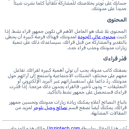
حسابك على تويتر بخلاصتك للمشاركة تلقائياً كلما نشرت شيئاً
جديداً على مدونتك.
المحتوى
المحتوى بلا شك هو العامل الأهم في تكوين جمهور قراء نشط. إذا
كتبت
محتوى عالي الجودة
لمدونتك، فهناك فرصة كبيرة أن يحظى
بالتقدير والمشاركة من قبل قرائك. سيساعدك ذلك على تنمية
زيارات مدونتك وجذب قراء جدد.
قدّر قراءك
بصفتك كاتب مدونة، يجب أن تولي أهمية كبيرة لقرائك. تفاعل
معهم على مختلف الشبكات الاجتماعية واستمع إلى آرائهم حول
مدونتك. ردّ دائماً على استفساراتهم عبر البريد الإلكتروني أو
التعليقات — ودون تأخير، فالقراء يجدون ذلك مزعجاً. إذا قدّرت
قراءك فستحصل على جمهور نشط بالتأكيد.
باتباع النصائح أعلاه يمكنك زيادة زيارات مدونتك وتحسين جمهور
قرائك. يمكنك أيضاً تصفح قسم
نصائح وحيل بلوجر
لمزيد من
المقالات المشابهة.
نُشر هذا المقال بواسطة
Unziptech.com
، مالك هذه المدونة،