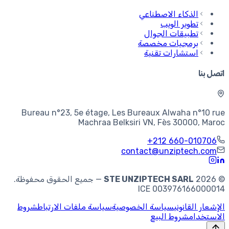
الذكاء الاصطناعي
تطوير الويب
تطبيقات الجوال
برمجيات مخصصة
استشارات تقنية
اتصل بنا
Bureau n°23, 5e étage, Les Bureaux Alwaha n°10 rue
Machraa Belksiri VN, Fès 30000, Maroc
+212 660-010706
contact@unziptech.com
©
2026
STE UNZIPTECH SARL
—
جميع الحقوق محفوظة.
ICE 003976166000014
الإشعار القانوني
سياسة الخصوصية
سياسة ملفات الارتباط
شروط
الاستخدام
شروط البيع